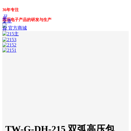
36年专注
끀
高压电子产品的研发与生产
文章
ꁲ
뀹
官方商城
首
151-9063-1958
页
产品
高
压
包
电
蚊
拍
电
弧
点
火
器
臭
氧
发
TW-G-DH-215 双弧高压包