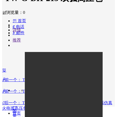
生
器
自
넶
浏览量：
0
动
낀
首页
化
ꂅ
电话
设
详情
ꂘ
邮件
备
解
推荐
决
方
案
成
功
낒
案
例
ꄴ
前一个：
TW-G-DH-208 单弧高压包
关
于
ꄴ
前一个：
TW-G-DH-208 单弧高压包
我
们
TW-G-DH-208 单弧高压包
ꄲ
后一个：
TW-226型充电打火机配件 艾灸仪电子点烟器仿真
新
火电弧高压包点烟点纸
闻
¥ 0.00
首页
资