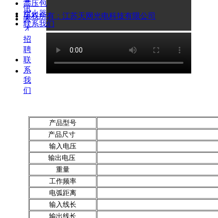
高压包
立即购买
讯
点火器
版权所有：
江苏天网光电科技有限公司
人
联系我们
才
招
聘
联
系
我
们
产品型号
产品尺寸
输入电压
输出电压
重量
工作频率
电弧距离
输入线长
输出线长