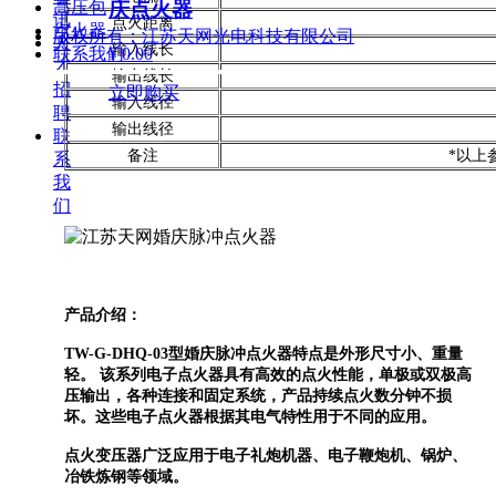
庆点火器
高压包
讯
点火距离
点火器
版权所有：
江苏天网光电科技有限公司
人
输入线长
联系我们
¥ 0.00
才
输出线长
招
立即购买
输入线径
聘
输出线径
联
备注
*以上
系
我
们
产品介绍：
TW-G-DHQ-03型婚庆脉冲点火器特点是外形尺寸小、重量
轻。 该系列电子点火器具有高效的点火性能，单极或双极高
压输出，各种连接和固定系统，产品持续点火数分钟不损
坏。这些电子点火器根据其电气特性用于不同的应用。
点火变压器广泛应用于电子礼炮机器、电子鞭炮机、锅炉、
冶铁炼钢等领域。