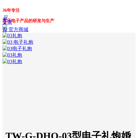
36年专注
끀
高压电子产品的研发与生产
文章
ꁲ
뀹
官方商城
首
151-9063-1958
页
产品
高
压
包
电
蚊
拍
电
弧
点
火
器
臭
氧
发
TW-G-DHQ-03型电子礼炮婚