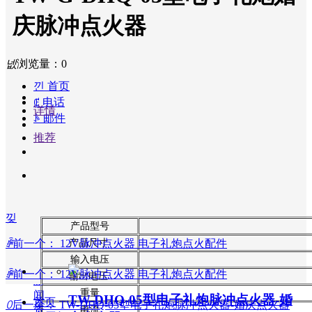
生
器
庆脉冲点火器
自
动
化
넶
浏览量：
0
设
낀
首页
备
ꂅ
电话
解
详情
ꂘ
邮件
决
方
推荐
案
成
功
案
例
낒
关
产品型号
于
ꄴ
前一个：
12V脉冲点火器 电子礼炮点火配件
产品尺寸
我
输入电压
们
ꄴ
前一个：
12V脉冲点火器 电子礼炮点火配件
输出电压
新
重量
闻
TW-DHQ-05型电子礼炮脉冲点火器-婚
首页
ꄲ
后一个：
TW-DHQ-05型电子礼炮脉冲点火器-婚庆点火器
资
电流