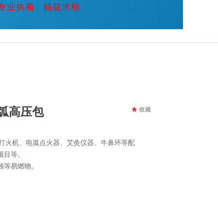
专业执着 精益求精
单电弧高压包
끄
收藏
电弧打火机、电弧点火器、艾灸仪器、牛鼻环等配
项目等。
烛等易燃物。