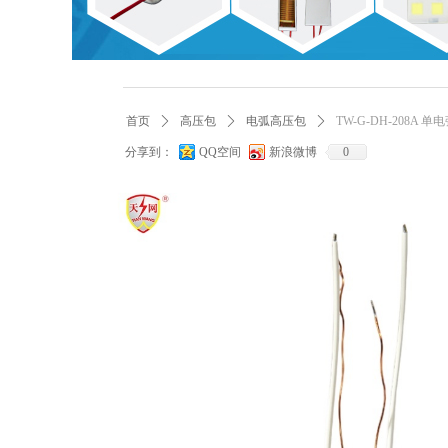
首页
ꄲ
高压包
ꄲ
电弧高压包
ꄲ
TW-G-DH-208A 
分享到：
QQ空间
新浪微博
0