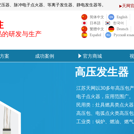
火变压器、脉冲电子点火器、等离子发生器、静电发生器等。
天网
▶
简体中文
English
注
日本語
한국어
繁體中文
Deutsch
品的研发与生产
Español
Русский язы
方案
成功案例
官方商城
념
方案
成功案例
官方商城
념
高压发生器
江苏天网以30多年高压包
电子点火器，应用范围广。
民用类：灶具燃具类点火器
高压包、电弧点火类高压包
工业类：锅炉、燃油、燃气