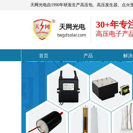
天网光电自1990年研发生产高压包、高压发生器、点
30+年专
天网光电
高压电
子产
twgdsolar.com
首页
产品
解决
控件[tem_25_34]渲染出错,Source:未将对象引用设置到对象的实例。
控件[tem_25_34]渲染出错,Source:未将对象引用设置到对象的实例。
首页
产品
解决