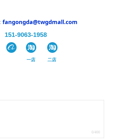
fangongda@twgdmall.com
151-9063-1958
一
店
二店
0
/400