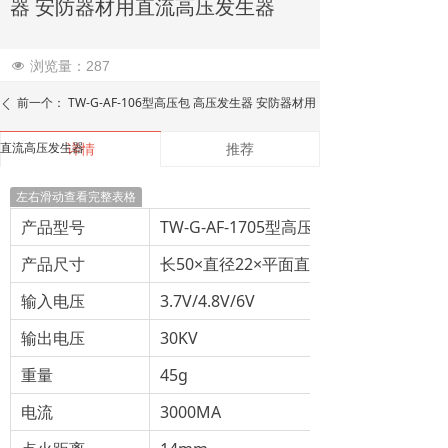
器 安防器材用直流高压发生器
浏览量：
287
넶
前一个：
TW-G-AF-106型高压包 高压发生器 安防器材用
ꄴ
直流高压发生器
详情
推荐
左右滑动查看完整表格
产品型号
TW-G-AF-1705型高压包
产品尺寸
长50×直径22×平面直径18.5mm
输入电压
3.7V/4.8V/6V
输出电压
30KV
重量
45g
电流
3000MA