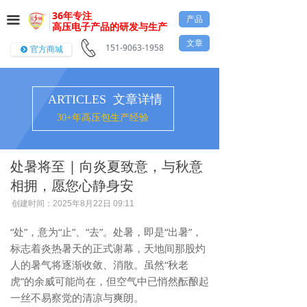
36年专注
产品
끀
高压电子产品的研发与生产
文章
151-9063-1958
官方商城
뀹
ARTICLES 文章详情
30+年高压包生产经验
处暑将至 | 向炎夏致意，与秋意
相拥，愿您心静身安
创建时间：
2025年8月22日
09:11
“处”，意为“止”、“去”。处暑，即是“出暑”，
标志着炎热暑天的正式谢幕，天地间那股灼
人的暑气将逐渐收敛、消散。虽然“秋老
虎”的余威可能尚在，但空气中已悄然酝酿起
一丝不易察觉的清凉与爽朗。