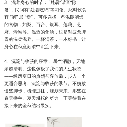
3、滋养身心的时节： “处暑”谐音“除
暑”，民间有“处暑吃鸭”等习俗。此时饮食
宜 “润” 忌 “燥” 。可多选择一些滋阴润燥
的食物，如梨、百合、银耳、莲藕、芝
麻、蜂蜜等。温热的粥汤，也是对疲惫脾
胃的温柔滋养。一杯清茶，一本好书，让
身心在秋意渐浓中沉淀下来。
4、沉淀与收获的序章： 暑气消散，天地
渐趋清明。这也像极了我们的人生状态
——经历夏日的热烈与奔放后，步入一个
更适合思考、沉淀与收获的季节。不妨放
慢些脚步，梳理过往，规划未来。那些在
春天播种、夏天耕耘的努力，正等待着在
接下来的金秋结出果实。