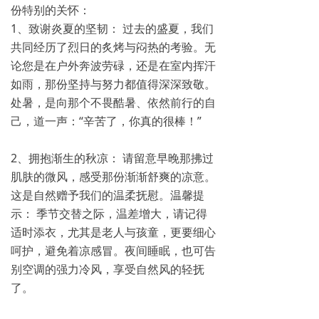
份特别的关怀：
1、致谢炎夏的坚韧： 过去的盛夏，我们
共同经历了烈日的炙烤与闷热的考验。无
论您是在户外奔波劳碌，还是在室内挥汗
如雨，那份坚持与努力都值得深深致敬。
处暑，是向那个不畏酷暑、依然前行的自
己，道一声：“辛苦了，你真的很棒！”
2、拥抱渐生的秋凉： 请留意早晚那拂过
肌肤的微风，感受那份渐渐舒爽的凉意。
这是自然赠予我们的温柔抚慰。温馨提
示： 季节交替之际，温差增大，请记得
适时添衣，尤其是老人与孩童，更要细心
呵护，避免着凉感冒。夜间睡眠，也可告
别空调的强力冷风，享受自然风的轻抚
了。