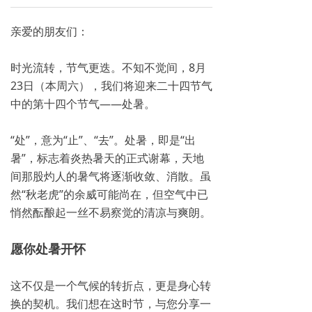
亲爱的朋友们：
时光流转，节气更迭。不知不觉间，8月
23日（本周六），我们将迎来二十四节气
中的第十四个节气——处暑。
“处”，意为“止”、“去”。处暑，即是“出
暑”，标志着炎热暑天的正式谢幕，天地
间那股灼人的暑气将逐渐收敛、消散。虽
然“秋老虎”的余威可能尚在，但空气中已
悄然酝酿起一丝不易察觉的清凉与爽朗。
愿你处暑开怀
这不仅是一个气候的转折点，更是身心转
换的契机。我们想在这时节，与您分享一