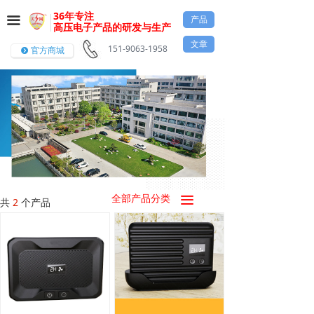
36年专注
产品
끀
高压电子产品的研发与生产
文章
151-9063-1958
官方商城
뀹
全部产品分类
끀
共
2
个产品