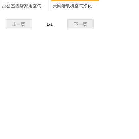
办公室酒店家用空气净化器除味活氧消毒机
天网活氧机空气净化器家用消毒机
上一页
1
/
1
下一页