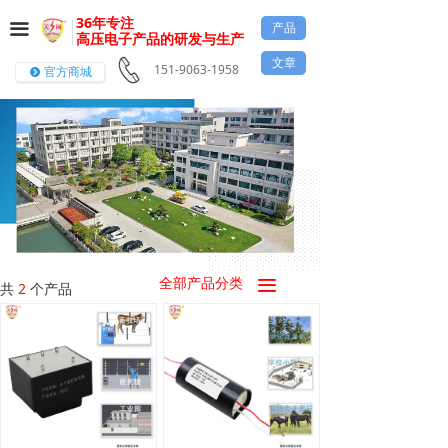
36年专注
产品
끀
高压电子产品的研发与生产
文章
151-9063-1958
官方商城
뀹
全部产品分类
끀
共
2
个产品